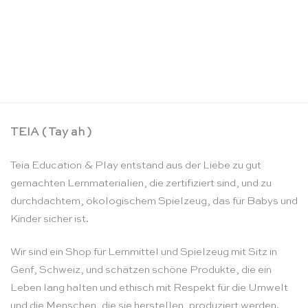
Wendbare Seidengeburtstagskrone Weidenzweig
im Wind – Sarah’s Silks
CHF
25.90
TEIA ( Tay ah )
Teia Education & Play entstand aus der Liebe zu gut
gemachten Lernmaterialien, die zertifiziert sind, und zu
durchdachtem, ökologischem Spielzeug, das für Babys und
Kinder sicher ist.
Wir sind ein Shop für Lernmittel und Spielzeug mit Sitz in
Genf, Schweiz, und schätzen schöne Produkte, die ein
Leben lang halten und ethisch mit Respekt für die Umwelt
und die Menschen, die sie herstellen, produziert werden.