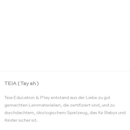
Pilzmeer Mini Streamer – Sarah’s Silks
CHF
17.90
TEIA ( Tay ah )
Teia Education & Play entstand aus der Liebe zu gut
gemachten Lernmaterialien, die zertifiziert sind, und zu
durchdachtem, ökologischem Spielzeug, das für Babys und
Kinder sicher ist.