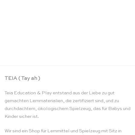
Mini Skytails Sternennacht – Sarah’s Silks
CHF
21.90
TEIA ( Tay ah )
Teia Education & Play entstand aus der Liebe zu gut
gemachten Lernmaterialien, die zertifiziert sind, und zu
durchdachtem, ökologischem Spielzeug, das für Babys und
Kinder sicher ist.
Wir sind ein Shop für Lernmittel und Spielzeug mit Sitz in