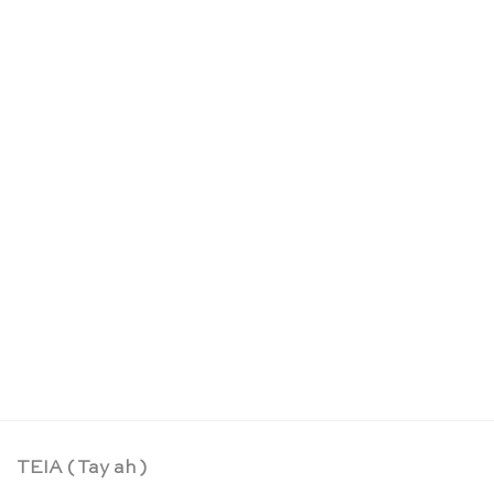
Puzzle Set die 4 Jahreszeiten – Rolf
CHF
148.90
TEIA ( Tay ah )