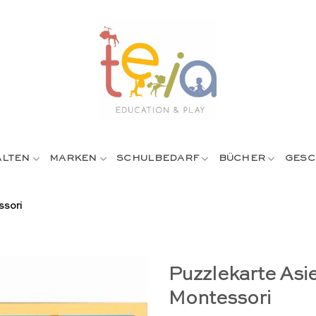
ALTEN
MARKEN
SCHULBEDARF
BÜCHER
GESC
ssori
Puzzlekarte Asi
Montessori