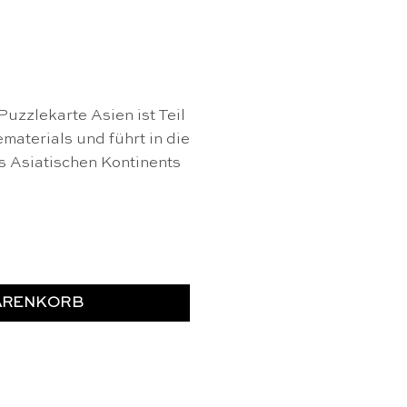
uzzlekarte Asien ist Teil
aterials und führt in die
s Asiatischen Kontinents
 Montessori Menge
ARENKORB