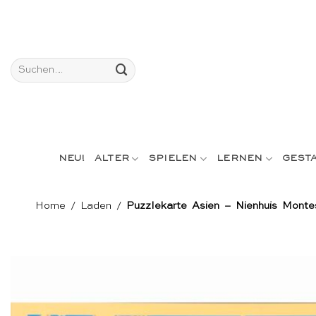
Skip
to
content
Suchen
nach:
NEU!
ALTER
SPIELEN
LERNEN
GEST
Home
/
Laden
/
Puzzlekarte Asien – Nienhuis Monte