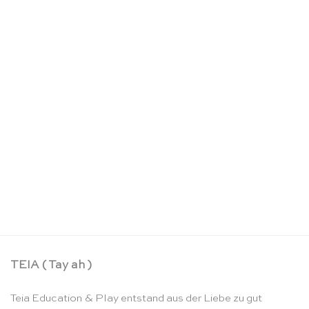
Puzzle Set die 4 Jahreszeiten – Rolf
CHF
148.90
TEIA ( Tay ah )
Teia Education & Play entstand aus der Liebe zu gut