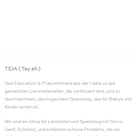
Salz- und Pfefferstreuer aus Holz – Erzi
CHF
9.95
TEIA ( Tay ah )
Teia Education & Play entstand aus der Liebe zu gut
gemachten Lernmaterialien, die zertifiziert sind, und zu
durchdachtem, ökologischem Spielzeug, das für Babys und
Kinder sicher ist.
Wir sind ein Shop für Lernmittel und Spielzeug mit Sitz in
Genf, Schweiz, und schätzen schöne Produkte, die ein