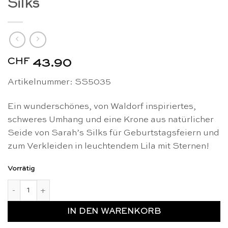
Silks
CHF
43.90
Artikelnummer: SS5035
Ein wunderschönes, von Waldorf inspiriertes,
schweres Umhang und eine Krone aus natürlicher
Seide von Sarah’s Silks für Geburtstagsfeiern und
zum Verkleiden in leuchtendem Lila mit Sternen!
Vorrätig
Seidenumhang & Krone mit violettem Stern im Set - Sarah's 
IN DEN WARENKORB