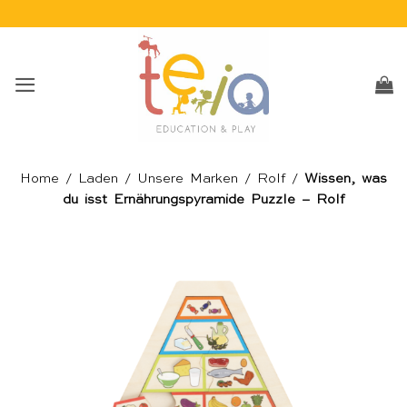
Skip
to
content
Home
/
Laden
/
Unsere Marken
/
Rolf
/
Wissen, was
du isst Ernährungspyramide Puzzle – Rolf