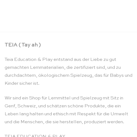
Kleines Froebel-Spiele Spielzeugset – SINA
Spielzeug
CHF
32.90
TEIA ( Tay ah )
Teia Education & Play entstand aus der Liebe zu gut
gemachten Lernmaterialien, die zertifiziert sind, und zu
durchdachtem, ökologischem Spielzeug, das für Babys und
Kinder sicher ist.
Wir sind ein Shop für Lernmittel und Spielzeug mit Sitz in
Genf, Schweiz, und schätzen schöne Produkte, die ein
Leben lang halten und ethisch mit Respekt für die Umwelt
und die Menschen, die sie herstellen, produziert werden.
TEIA EDUCATION & PLAY