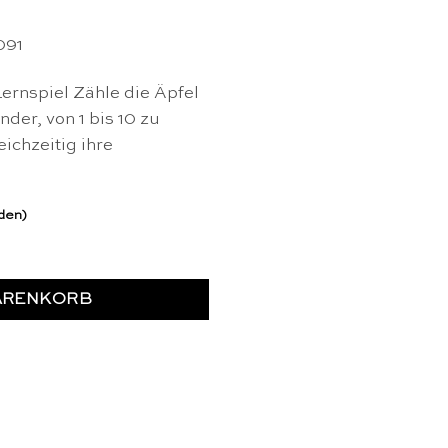
091
ernspiel Zähle die Äpfel
nder, von 1 bis 10 zu
ichzeitig ihre
rden)
e Menge
ARENKORB