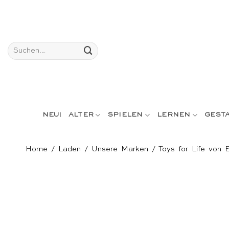
Skip
to
content
Suchen
nach:
NEU!
ALTER
SPIELEN
LERNEN
GEST
Home
/
Laden
/
Unsere Marken
/
Toys for Life von 