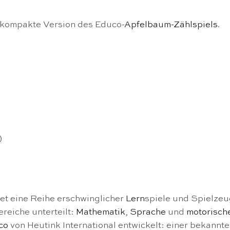
ne kompakte Version des Educo-
Apfelbaum-Zählspiels
.
)
et eine Reihe erschwinglicher
Lern
spiele und Spielzeu
ereiche unterteilt:
Mathematik
,
Sprache
und
motorisch
co
von Heutink International entwickelt: einer bekannt