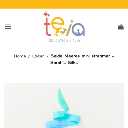
Skip
to
content
Home
/
Laden
/
Seide Meeres mini streamer –
Sarah’s Silks