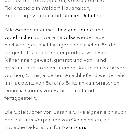
perfekt für freies Spielen, Verkleiden und
Rollenspiele in Waldorf-Haushalten,
Kindertagesstätten und
Steiner-Schulen
.
Alle
Seiden
kostüme,
Holzspielzeuge
und
Spieltücher
von Sarah’s
Silks
werden aus
hochwertiger, nachhaltiger chinesischer Seide
hergestellt. Jedes Seidenprodukt wird von
Näherinnen gewebt, gefärbt und von Hand
gesäumt, die in einem kleinen Dorf in der Nähe von
Suzhou, China, arbeiten. Anschließend werden sie
im Hauptsitz von Sarah’s Silks im kalifornischen
Sonoma County von Hand bemalt und
fertiggestellt.
Die Spieltücher von Sarah’s Silks eignen sich auch
perfekt zum Verpacken von Geschenken, als
hübsche Dekoration für
Natur- und