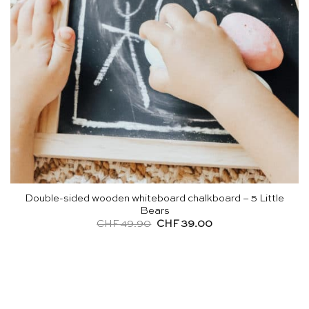
Double-sided wooden whiteboard chalkboard – 5 Little
Bears
Le
Le
CHF
49.90
CHF
39.00
prix
prix
initial
actuel
était :
est :
CHF 49.90.
CHF 39.00.