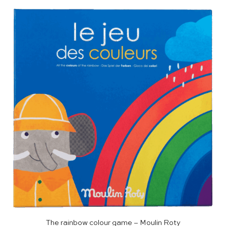
The rainbow colour game – Moulin Roty