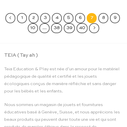
1
2
3
4
5
6
7
8
9
10
…
38
39
40
TEIA ( Tay ah )
Teia Education & Play est née d’un amour pour le matériel
pédagogique de qualité et certifié et les jouets
écologiques conçus de manière réfléchie et sans danger
pour les bébés et les enfants.
Nous sommes un magasin de jouets et fournitures
éducatives basé à Genève, Suisse, et nous apprécions les
beaux produits qui peuvent durer toute une vie et qui sont
produits de manière éthique dans le respect de