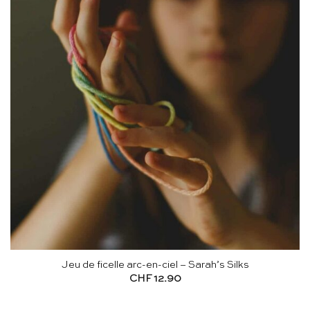
Jeu de ficelle arc-en-ciel – Sarah’s Silks
CHF
12.90