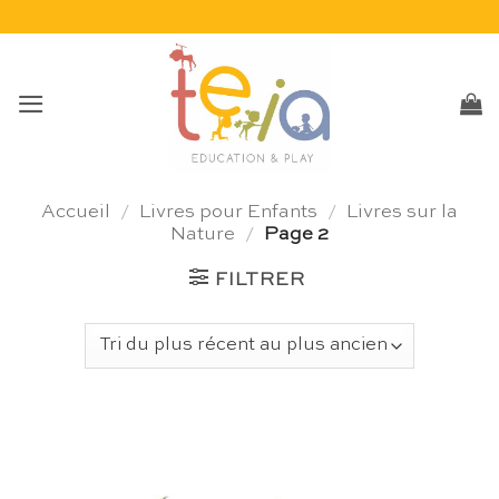
Passer
au
contenu
Accueil
/
Livres pour Enfants
/
Livres sur la
Nature
/
Page 2
FILTRER