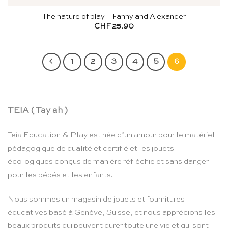
The nature of play – Fanny and Alexander
CHF
25.90
1
2
3
4
5
6
TEIA ( Tay ah )
Teia Education & Play est née d’un amour pour le matériel
pédagogique de qualité et certifié et les jouets
écologiques conçus de manière réfléchie et sans danger
pour les bébés et les enfants.
Nous sommes un magasin de jouets et fournitures
éducatives basé à Genève, Suisse, et nous apprécions les
beaux produits qui peuvent durer toute une vie et qui sont