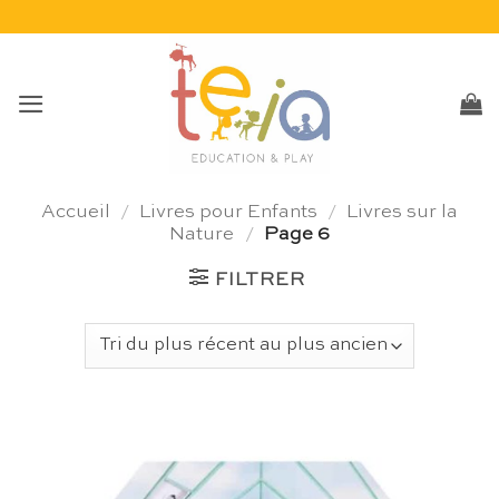
Passer
au
contenu
Accueil
/
Livres pour Enfants
/
Livres sur la
Nature
/
Page 6
FILTRER