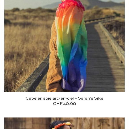
Cape en soie arc-en-ciel – Sarah’s Silks
CHF
40.90