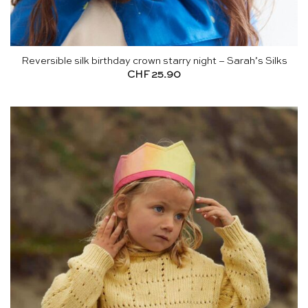
Reversible silk birthday crown starry night – Sarah’s Silks
CHF
25.90