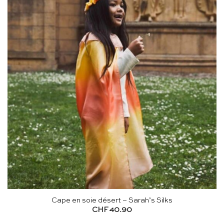
Cape en soie désert – Sarah’s Silks
CHF
40.90