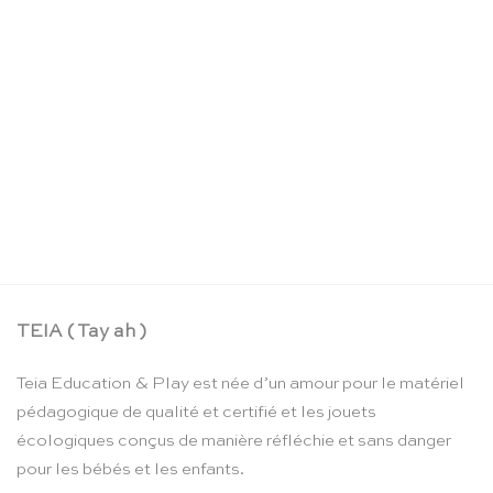
La boîte crayons d’aquarelle – Moulin Roty
CHF
24.90
TEIA ( Tay ah )
Teia Education & Play est née d’un amour pour le matériel
pédagogique de qualité et certifié et les jouets
écologiques conçus de manière réfléchie et sans danger
pour les bébés et les enfants.