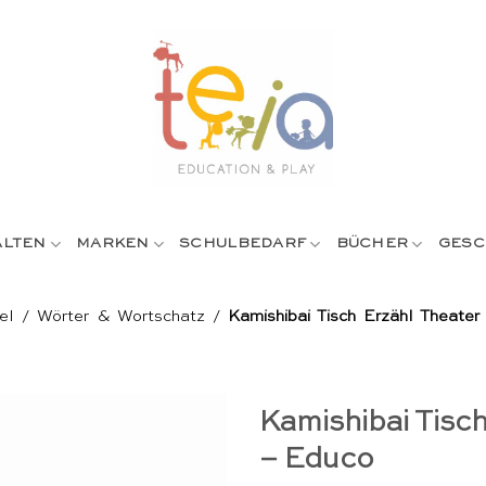
ALTEN
MARKEN
SCHULBEDARF
BÜCHER
GESC
el
/
Wörter & Wortschatz
/
Kamishibai Tisch Erzähl Theate
Kamishibai Tisch
– Educo