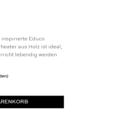
 inspirierte Educo
heater aus Holz ist ideal,
rricht lebendig werden
rden)
ter - Educo Menge
ARENKORB