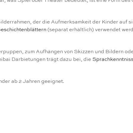
ai, was Spiel oder Theater bedeutet, ist eine Form de
ilderrahmen, der die Aufmerksamkeit der Kinder auf si
eschichtenblättern
(separat erhältlich) verwendet wer
erpuppen, zum Aufhängen von Skizzen und Bildern oder
bai Darbietungen trägt dazu bei, die
Sprachkenntnis
nder ab 2 Jahren geeignet.