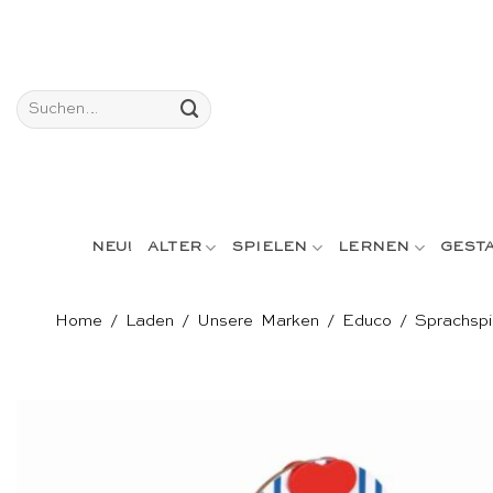
Skip
to
content
Suchen
nach:
NEU!
ALTER
SPIELEN
LERNEN
GEST
Home
/
Laden
/
Unsere Marken
/
Educo
/
Sprachspi