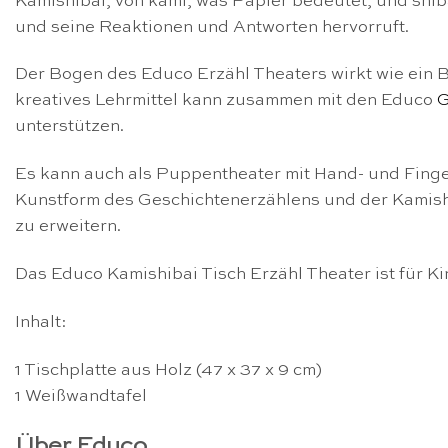
Kamishibai, von kami, was Papier bedeutet, und shib
und seine Reaktionen und Antworten hervorruft.
Der Bogen des Educo Erzähl Theaters wirkt wie ein B
kreatives Lehrmittel kann zusammen mit den Educo
G
unterstützen.
Es kann auch als Puppentheater mit Hand- und Fing
Kunstform des Geschichtenerzählens und der Kamishi
zu erweitern.
Das Educo Kamishibai Tisch Erzähl Theater ist für Ki
Inhalt:
1 Tischplatte aus Holz (47 x 37 x 9 cm)
1 Weißwandtafel
Über Educo