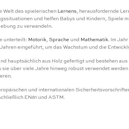
te Welt des spielerischen
Lernens
, herausfordernde Ler
tagssituationen und helfen Babys und Kindern, Spiele 
mgebung zu verwandeln.
 unterteilt:
Motorik
,
Sprache
und
Mathematik
. Im Jah
3 Jahren eingeführt, um das Wachstum und die Entwickl
ind hauptsächlich aus Holz gefertigt und bestehen aus
s sie über viele Jahre hinweg robust verwendet werden
eren.
ropäischen und internationalen Sicherheitsvorschrifte
schließlich EN81 und ASTM.